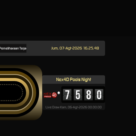
Jum, 07-Agt-2026 16.25.48
raan Terjadwal: PP Virtual Sports pada 30-Jun-2026 dari 14.59.59 sampai 30-Sep-2026 14.59.5
Nex4D Pools Night
Live Draw Kam, 06-Agt-2026 00.00.00