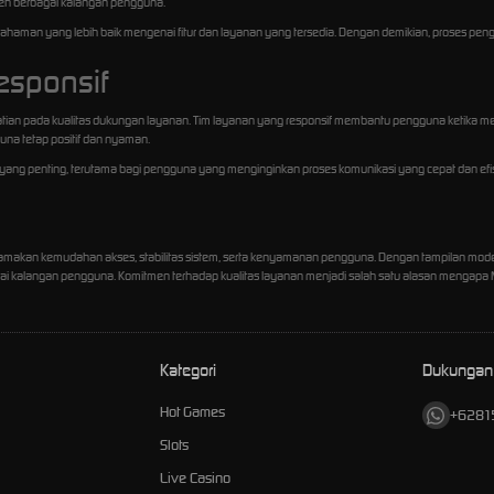
eh berbagai kalangan pengguna.
an yang lebih baik mengenai fitur dan layanan yang tersedia. Dengan demikian, proses penggu
sponsif
atian pada kualitas dukungan layanan. Tim layanan yang responsif membantu pengguna ketika 
a tetap positif dan nyaman.
ang penting, terutama bagi pengguna yang menginginkan proses komunikasi yang cepat dan efis
makan kemudahan akses, stabilitas sistem, serta kenyamanan pengguna. Dengan tampilan modern,
ai kalangan pengguna. Komitmen terhadap kualitas layanan menjadi salah satu alasan mengapa M
Kategori
Dukungan
Hot Games
+6281
Slots
Live Casino