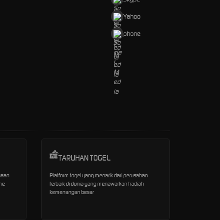
Yahoo
phone
TARUHAN TOGEL
haan
Platform togel yang menarik dari perusahan
ame
terbaik di dunia yang menawarkan hadiah
kemenangan besar