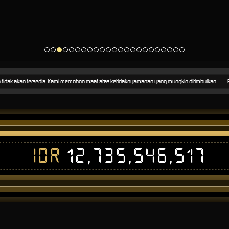
akan tersedia. Kami memohon maaf atas ketidaknyamanan yang mungkin ditimbulkan.
Pemeliha
IDR
12,735,545,093