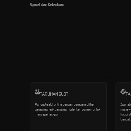
Syarat dan Ketentuan
TARUHAN SLOT
TA
Penyedia slot online dengan beragam pilihan
Sportsb
game menarik yang memudahkan pemain untuk
menawar
mencapai jackpot
tinggi,
banyak 