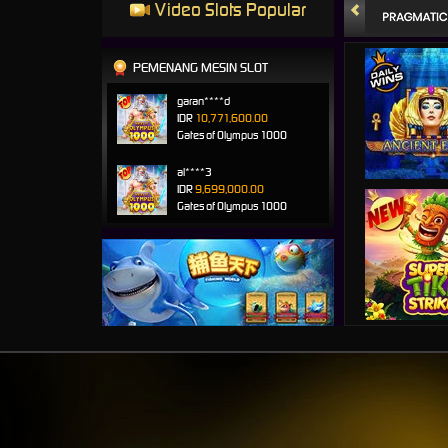
Video Slots Popular
PEMENANG MESIN SLOT
garan****d
IDR
10,771,600.00
Gates of Olympus 1000
al****3
IDR
9,699,000.00
Gates of Olympus 1000
al****3
IDR
4,056,000.00
Gates of Olympus 1000
jon****9
IDR
3,617,580.00
Gates of Olympus Super
Scatter
l****r
IDR
3,581,000.00
Gates of Olympus Super