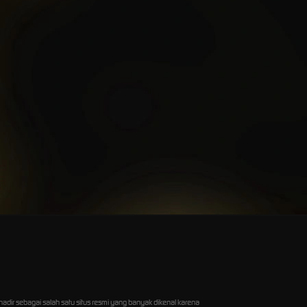
Pindai kod
untuk Un
Android 
hadir sebagai salah satu situs resmi yang banyak dikenal karena