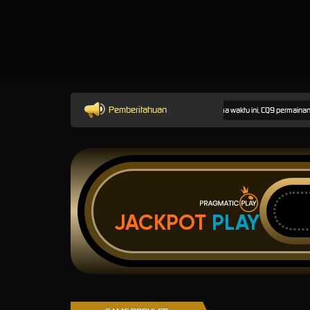
Pemberitahuan
CQ9 pada 07-Agt-2026 dari 13.45.26 sampai 22.00.00. Selama waktu ini, CQ9 permainan tidak 
JACKPOT
PLAY